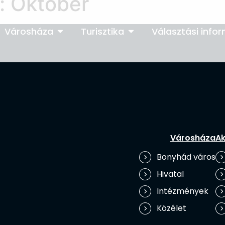
:
Október
Városháza
Turisztika
Választási info
Városháza
Ak
Bonyhád város
Hivatal
Intézmények
Közélet