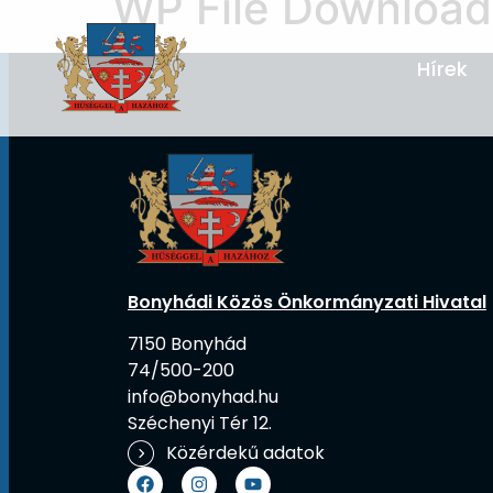
WP File Download
Hírek
Bonyhádi Közös Önkormányzati Hivatal
7150 Bonyhád
74/500-200
info@bonyhad.hu
Széchenyi Tér 12.
Közérdekű adatok