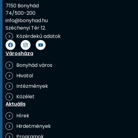
7150 Bonyhád
74/500-200
info@bonyhad.hu
Széchenyi Tér 12.
Közérdekű adatok
Városháza
Bonyhád város
Hivatal
Intézmények
Közélet
Aktuális
Hírek
Hirdetmények
Programok