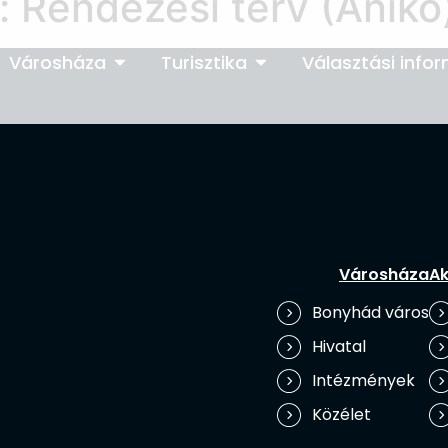
:
Rendezési terv (Anikó
Városháza
Turisztika
Választási info
Városháza
Ak
Bonyhád város
Hivatal
Intézmények
Közélet