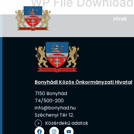
WP File Download
Hírek
Bonyhádi Közös Önkormányzati Hivatal
7150 Bonyhád
74/500-200
info@bonyhad.hu
Széchenyi Tér 12.
Közérdekű adatok