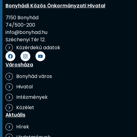
Bonyhádi Közös Önkormányzati Hivatal
7150 Bonyhád
74/500-200
info@bonyhad.hu
Széchenyi Tér 12.
Közérdekű adatok
Városháza
Bonyhád város
Hivatal
Intézmények
Közélet
Aktuális
Hírek