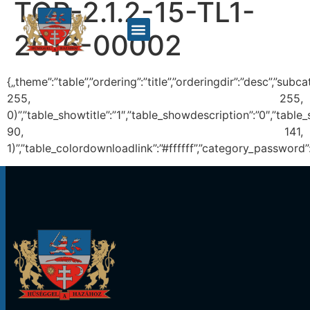
TOP-2.1.2-15-TL1-
2016-00002
{„theme”:”table”,”ordering”:”title”,”orderingdir”:”desc”,”s
255, 255,
0)”,”table_showtitle”:”1″,”table_showdescription”:”0″,”tab
90, 141,
1)”,”table_colordownloadlink”:”#ffffff”,”category_password”