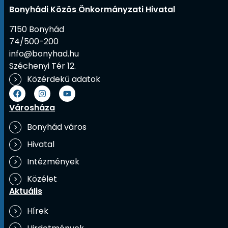
Bonyhádi Közös Önkormányzati Hivatal
7150 Bonyhád
74/500-200
info@bonyhad.hu
Széchenyi Tér 12.
Közérdekű adatok
Városháza
Bonyhád város
Hivatal
Intézmények
Közélet
Aktuális
Hírek