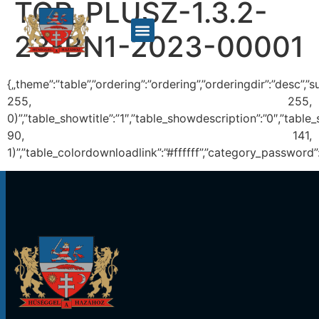
TOP_PLUSZ-1.3.2-
23-BN1-2023-00001
{„theme”:”table”,”ordering”:”ordering”,”orderingdir”:”desc”
255, 255,
0)”,”table_showtitle”:”1″,”table_showdescription”:”0″,”tab
90, 141,
1)”,”table_colordownloadlink”:”#ffffff”,”category_password”