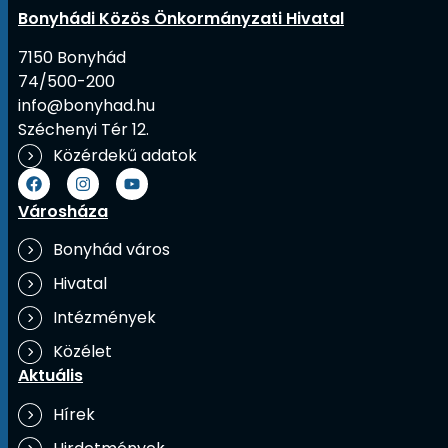
Bonyhádi Közös Önkormányzati Hivatal
7150 Bonyhád
74/500-200
info@bonyhad.hu
Széchenyi Tér 12.
Közérdekű adatok
Városháza
Bonyhád város
Hivatal
Intézmények
Közélet
Aktuális
Hírek