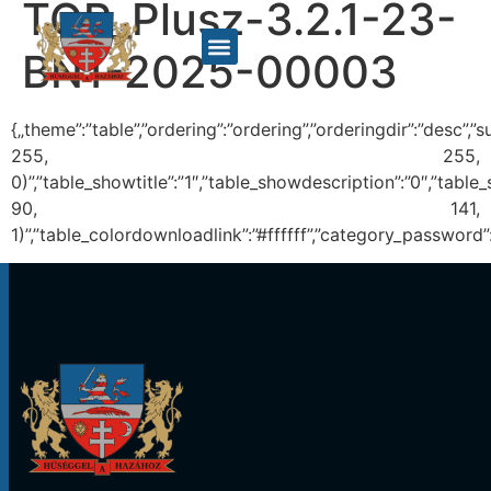
TOP_Plusz-3.2.1-23-
BN1-2025-00003
{„theme”:”table”,”ordering”:”ordering”,”orderingdir”:”desc”
255, 255,
0)”,”table_showtitle”:”1″,”table_showdescription”:”0″,”tab
90, 141,
1)”,”table_colordownloadlink”:”#ffffff”,”category_password”