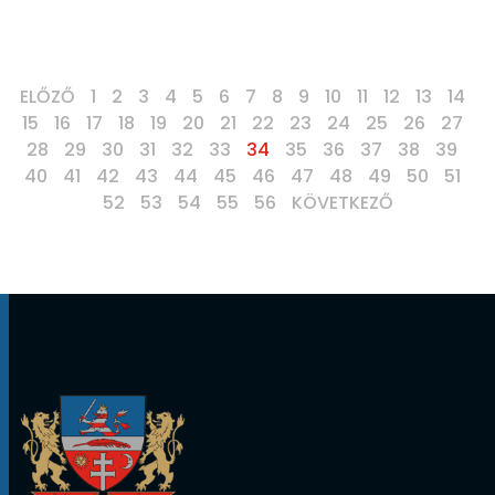
ELŐZŐ
1
2
3
4
5
6
7
8
9
10
11
12
13
14
15
16
17
18
19
20
21
22
23
24
25
26
27
28
29
30
31
32
33
34
35
36
37
38
39
40
41
42
43
44
45
46
47
48
49
50
51
52
53
54
55
56
KÖVETKEZŐ