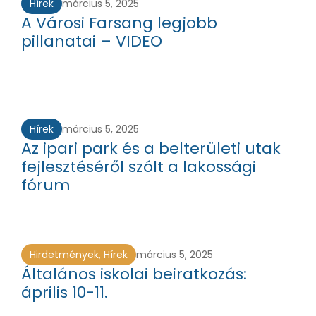
Hírek
március 5, 2025
A Városi Farsang legjobb
pillanatai – VIDEO
Hírek
március 5, 2025
Az ipari park és a belterületi utak
fejlesztéséről szólt a lakossági
fórum
Hirdetmények
,
Hírek
március 5, 2025
Általános iskolai beiratkozás:
április 10-11.