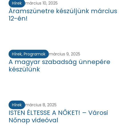
Hírek
március 10, 2025
Áramszünetre készüljünk március
12-én!
Hírek
,
Programok
március 9, 2025
A magyar szabadság ünnepére
készülünk
Hírek
március 8, 2025
ISTEN ÉLTESSE A NŐKET! – Városi
Nőnap videóval