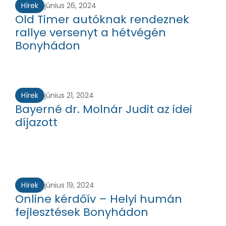
Hírek
június 26, 2024
Old Timer autóknak rendeznek
rallye versenyt a hétvégén
Bonyhádon
Hírek
június 21, 2024
Bayerné dr. Molnár Judit az idei
díjazott
Hírek
június 19, 2024
Online kérdőív – Helyi humán
fejlesztések Bonyhádon