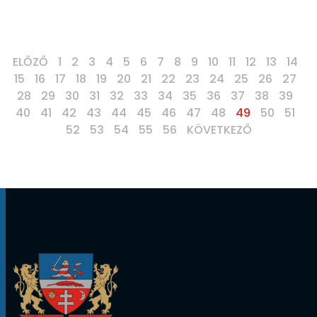
ELŐZŐ
1
2
3
4
5
6
7
8
9
10
11
12
13
14
15
16
17
18
19
20
21
22
23
24
25
26
27
28
29
30
31
32
33
34
35
36
37
38
39
40
41
42
43
44
45
46
47
48
49
50
51
52
53
54
55
56
KÖVETKEZŐ