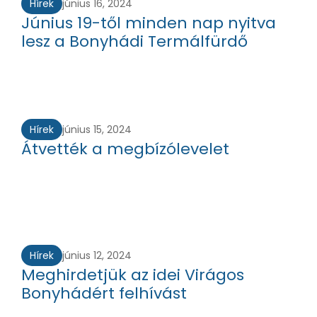
Hírek
június 16, 2024
Június 19-től minden nap nyitva
lesz a Bonyhádi Termálfürdő
Hírek
június 15, 2024
Átvették a megbízólevelet
Hírek
június 12, 2024
Meghirdetjük az idei Virágos
Bonyhádért felhívást