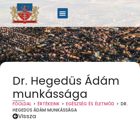
Dr. Hegedüs Ádám
munkássága
FŐOLDAL
>
ÉRTÉKEINK
>
EGÉSZSÉG ÉS ÉLETMÓD
>
DR.
HEGEDÜS ÁDÁM MUNKÁSSÁGA
Vissza