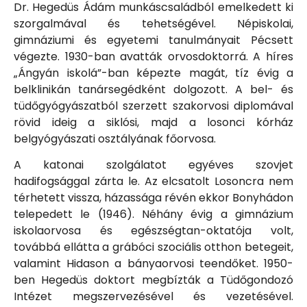
Dr. Hegedüs Ádám munkáscsaládból emelkedett ki
szorgalmával és tehetségével. Népiskolai,
gimnáziumi és egyetemi tanulmányait Pécsett
végezte. 1930-ban avatták orvosdoktorrá. A híres
„Ángyán iskolá”-ban képezte magát, tíz évig a
belklinikán tanársegédként dolgozott. A bel- és
tüdőgyógyászatból szerzett szakorvosi diplomával
rövid ideig a siklósi, majd a losonci kórház
belgyógyászati osztályának főorvosa.
A katonai szolgálatot egyéves szovjet
hadifogsággal zárta le. Az elcsatolt Losoncra nem
térhetett vissza, házassága révén ekkor Bonyhádon
telepedett le (1946). Néhány évig a gimnázium
iskolaorvosa és egészségtan-oktatója volt,
továbbá ellátta a grábóci szociális otthon betegeit,
valamint Hidason a bányaorvosi teendőket. 1950-
ben Hegedüs doktort megbízták a Tüdőgondozó
Intézet megszervezésével és vezetésével.