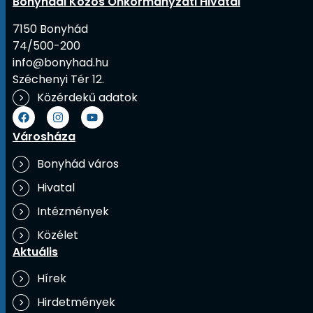
Bonyhádi Közös Önkormányzati Hivatal
7150 Bonyhád
74/500-200
info@bonyhad.hu
Széchenyi Tér 12.
Közérdekű adatok
Városháza
Bonyhád város
Hivatal
Intézmények
Közélet
Aktuális
Hírek
Hirdetmények