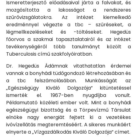
Ismeretterjesztő előadásaival járta a falvakat, és
mozgósította a lakosságot a rendszeres
szűrővizsgálatokra. Az intézet kiemelkedő
eredménnyel végezte a tbc – szűréseket, a
légmellkezeléseket és -töltéseket. Hegedüs
főorvos a szakmai tapasztalatairól és az intézet
tevékenységéről több tanulmányt közölt a
Tuberculosis című szakfolyóiratban.
Dr. Hegedüs Ádámnak vitathatatlan érdemei
vannak a bonyhádi tüdőgondozó létrehozásában és
a tbc felszámolásában. Munkásságát az
„Egészségügy Kiváló Dolgozója” kitüntetéssel
ismerték el. 1967-ben nyugdíjba vonult.
Példamutató közéleti ember volt. Mint a bonyhádi
egészségügyi bizottság és a Törpevízmű Társulat
elnöke nagy energiát fejtett ki a vezetékes
ivóvízellátás megteremtéséért. A sikeres munkáért
elnyerte a „Vízgazdálkodás Kiváló Dolgozója” címet.