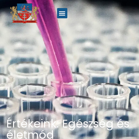
Értékeink: Egészség és
életmód