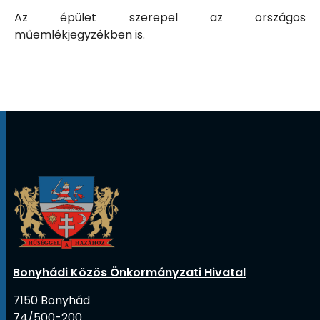
Az épület szerepel az országos
műemlékjegyzékben is.
Bonyhádi Közös Önkormányzati Hivatal
7150 Bonyhád
74/500-200