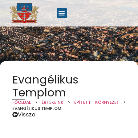
Evangélikus
Templom
FŐOLDAL
>
ÉRTÉKEINK
>
ÉPÍTETT KÖRNYEZET
>
EVANGÉLIKUS TEMPLOM
Vissza