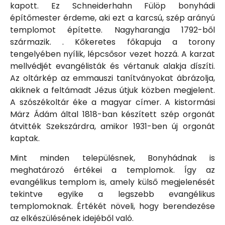
kapott. Ez Schneiderhahn Fülöp bonyhádi
építőmester érdeme, aki ezt a karcsú, szép arányú
templomot építette. Nagyharangja 1792-ből
származik. . Kőkeretes főkapuja a torony
tengelyében nyílik, lépcsősor vezet hozzá. A karzat
mellvédjét evangélisták és vértanuk alakja díszíti.
Az oltárkép az emmauszi tanítványokat ábrázolja,
akiknek a feltámadt Jézus útjuk közben megjelent.
A szószékoltár éke a magyar címer. A kistormási
März Ádám által 1818-ban készített szép orgonát
átvitték Szekszárdra, amikor 1931-ben új orgonát
kaptak.
Mint minden településnek, Bonyhádnak is
meghatározó értékei a templomok. Így az
evangélikus templom is, amely külső megjelenését
tekintve egyike a legszebb evangélikus
templomoknak. Értékét növeli, hogy berendezése
az elkészülésének idejéből való.