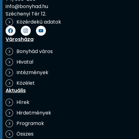
info@bonyhad.hu
Széchenyi Tér 12.
Közérdekű adatok
Városháza
Bonyhád város
Hivatal
Intézmények
Közélet
Aktuális
Hírek
Hirdetmények
Programok
Összes