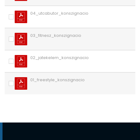
04_utcabutor_konszignacio
03_fitnesz_konszignacio
02_jatekelem_konszignacio
01_freestyle_konszignacio