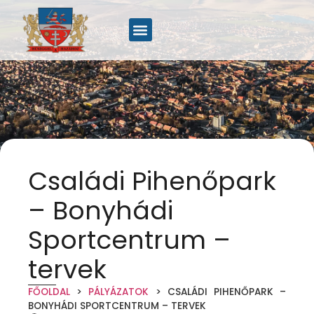
Családi Pihenőpark
– Bonyhádi
Sportcentrum –
tervek
FŐOLDAL
>
PÁLYÁZATOK
>
CSALÁDI PIHENŐPARK –
BONYHÁDI SPORTCENTRUM – TERVEK