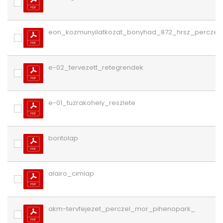
eon_kozmunyilatkozat_bonyhad_872_hrsz_perczel
e-02_tervezett_retegrendek
e-01_tuzrakohely_reszlete
boritolap
alairo_cimlap
akm-tervfejezet_perczel_mor_pihenopark_