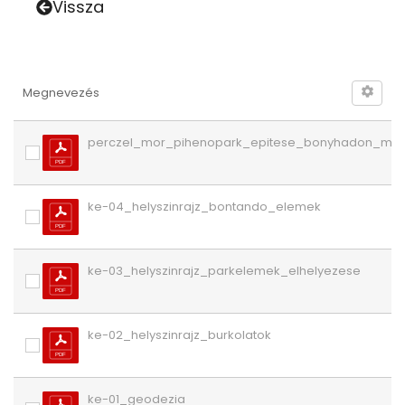
Vissza
Megnevezés
perczel_mor_pihenopark_epitese_bonyhadon_musz
ke-04_helyszinrajz_bontando_elemek
ke-03_helyszinrajz_parkelemek_elhelyezese
ke-02_helyszinrajz_burkolatok
ke-01_geodezia