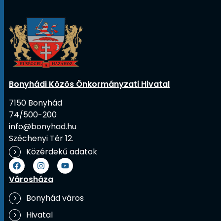
Bonyhádi Közös Önkormányzati Hivatal
7150 Bonyhád
74/500-200
info@bonyhad.hu
Széchenyi Tér 12.
Közérdekű adatok
Városháza
Bonyhád város
Hivatal